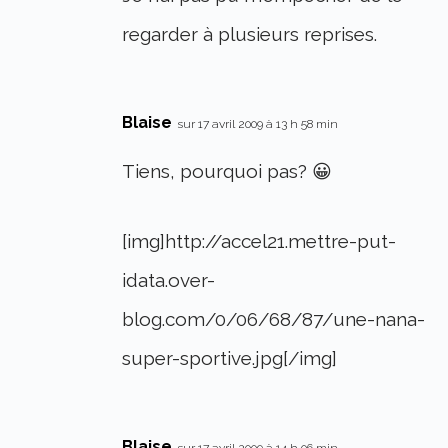
regarder à plusieurs reprises.
Blaise
sur 17 avril 2009 à 13 h 58 min
Tiens, pourquoi pas? 😀
[img]http://accel21.mettre-put-
idata.over-
blog.com/0/06/68/87/une-nana-
super-sportive.jpg[/img]
Blaise
sur 17 avril 2009 à 14 h 06 min