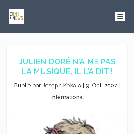
JULIEN DORÉ N’AIME PAS
LA MUSIQUE, IL L’A DIT !
Publié par
Joseph Kokolo
|
9, Oct, 2007
|
International