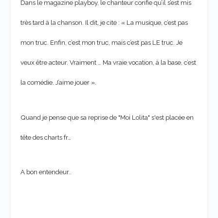
Dans le magazine playboy, le chanteur confie qu’il s’est mis
très tard à la chanson. Il dit, je cite : « La musique, c’est pas
mon truc. Enfin, c’est mon truc, mais c’est pas LE truc. Je
veux être acteur. Vraiment … Ma vraie vocation, à la base, c’est
la comédie. J’aime jouer ».
Quand je pense que sa reprise de "Moi Lolita" s'est placée en
tête des charts fr…
A bon entendeur..