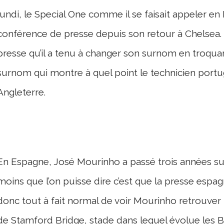
lundi, le Special One comme il se faisait appeler e
conférence de presse depuis son retour à Chelsea. 
presse qu’il a tenu à changer son surnom en troqu
surnom qui montre à quel point le technicien portu
Angleterre.
En Espagne, José Mourinho a passé trois années sur
moins que l’on puisse dire c’est que la presse espagno
donc tout à fait normal de voir Mourinho retrouver 
de Stamford Bridge, stade dans lequel évolue les B