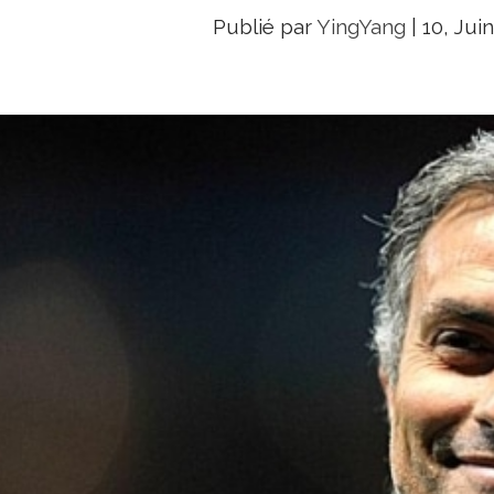
Publié par
YingYang
|
10, Juin