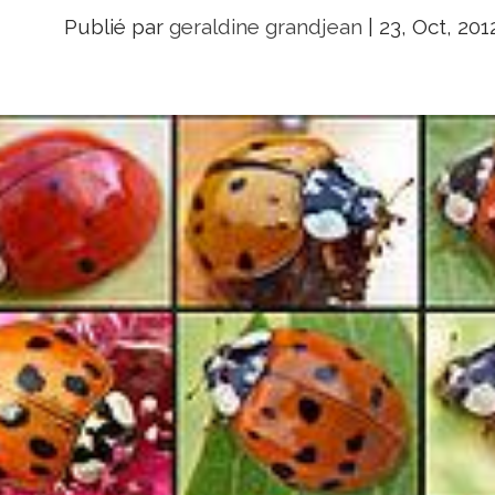
Publié par
geraldine grandjean
|
23, Oct, 201