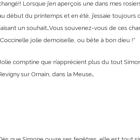
changé!! Lorsque j’en aperçois une dans mes rosiers
au début du printemps et en été, j’essaie toujours de
faisant un souhait…Vous souvenez-vous de ces chan
"Coccinelle jolie demoiselle, ou bête à bon dieu !"
Jolie comptine que n’apprécient plus du tout Simone
Revigny sur Ornain, dans la Meuse…
Dès que Simone ouvre ses fenêtres, elle est tout 