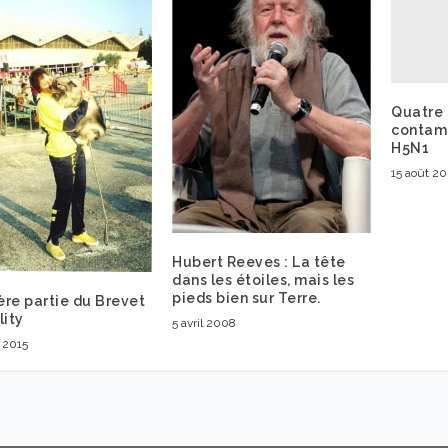
Quatre
contami
H5N1
15 août 2
Hubert Reeves : La tête
dans les étoiles, mais les
pieds bien sur Terre.
re partie du Brevet
lity
5 avril 2008
 2015