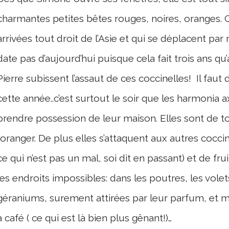
charmantes petites bêtes rouges, noires, oranges. C
arrivées tout droit de l’Asie et qui se déplacent pa
date pas d’aujourd’hui puisque cela fait trois ans q
Pierre subissent l’assaut de ces coccinelles! Il faut
cette année..c’est surtout le soir que les harmonia a
prendre possession de leur maison. Elles sont de to
l’oranger. De plus elles s’attaquent aux autres cocci
ce qui n’est pas un mal, soi dit en passant) et de fr
les endroits impossibles: dans les poutres, les volet
géraniums, surement attirées par leur parfum, et 
à café ( ce qui est là bien plus gênant!)…