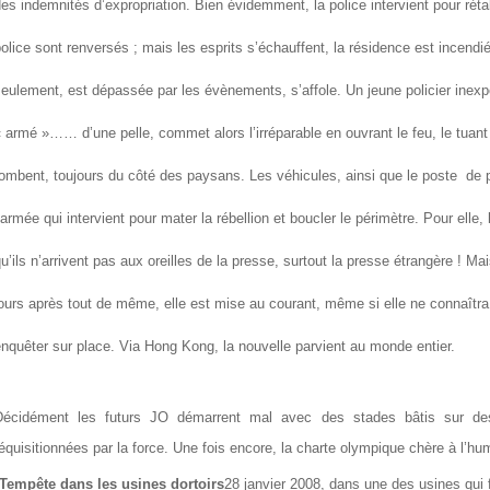
es indemnités d’expropriation. Bien évidemment, la police intervient pour rétab
olice sont renversés ; mais les esprits s’échauffent, la résidence est incen
eulement, est dépassée par les évènements, s’affole. Un jeune policier ine
 armé »…… d’une pelle, commet alors l’irréparable en ouvrant le feu, le tuant 
ombent, toujours du côté des paysans. Les véhicules, ainsi que le poste de po
’armée qui intervient pour mater la rébellion et boucler le périmètre. Pour elle,
u’ils n’arrivent pas aux oreilles de la presse, surtout la presse étrangère ! Mais
ours après tout de même, elle est mise au courant, même si elle ne connaîtr
nquêter sur place. Via Hong Kong, la nouvelle parvient au monde entier.
Décidément les futurs JO démarrent mal avec des stades bâtis sur des 
équisitionnées par la force. Une fois encore, la charte olympique chère à l’hu
Tempête dans les usines dortoirs
28 janvier 2008, dans une des usines qui