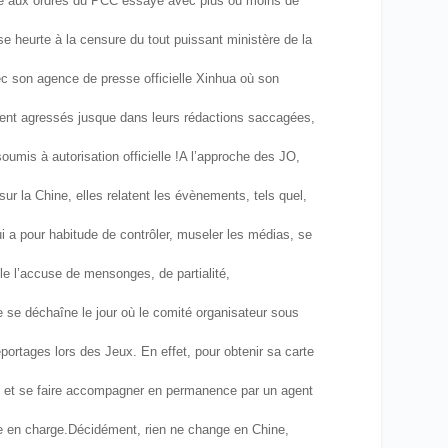
te aux ordres du PCC essaye avec plus ou moins de
 se heurte à la censure du tout puissant ministère de la
c son agence de presse officielle Xinhua où son
voient agressés jusque dans leurs rédactions saccagées,
oumis à autorisation officielle !
A l’approche des JO,
ur la Chine, elles relatent les évènements, tels quel,
ui a pour habitude de contrôler, museler les médias, se
le l’accuse de mensonges, de partialité,
 se déchaîne le jour où le comité organisateur sous
ortages lors des Jeux. En effet, pour obtenir sa carte
 » et se faire accompagner en permanence par un agent
e en charge.
Décidément, rien ne change en Chine,