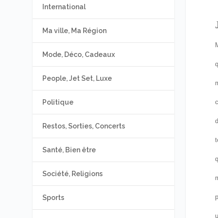
International
Ma ville, Ma Région
M
Mode, Déco, Cadeaux
q
People, Jet Set, Luxe
m
c
Politique
d
Restos, Sorties, Concerts
t
Santé, Bien être
q
Société, Religions
m
p
Sports
u