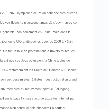
°
s 26
Jeux Olympiques de Pékin sont déclarés ouverts.
s voir fleurir.
Ils n’auraient jamais dû s’ouvrir après ce
sse générale, non seulement en Chine, mais dans le
, jour où le CIO a attribué les Jeux de 2008 à Pékin,
. Ce fut un tollé de protestations à travers toutes les
larant que ces Jeux ouvriraient la Chine à plus de
ls « renforceraient les Droits de l’Homme » !! Depuis
ison aux pessimistes réalistes : destruction d’un grand
ue aux membres du mouvement spirituel Falungong
liser le pays ! chasse accrue aux sites internet par
mande bien pourquoi cela changerait à partir du