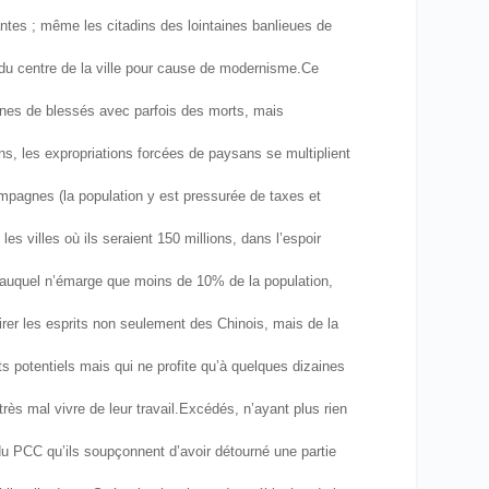
ntes ; même les citadins des lointaines banlieues de
 du centre de la ville pour cause de modernisme.
Ce
ines de blessés avec parfois des morts, mais
ns, les expropriations forcées de paysans se multiplient
mpagnes (la population y est pressurée de taxes et
es villes où ils seraient 150 millions, dans l’espoir
it auquel n’émarge que moins de 10% de la population,
irer les esprits non seulement des Chinois, mais de la
nts potentiels mais qui ne profite qu’à quelques dizaines
rès mal vivre de leur travail.
Excédés, n’ayant plus rien
du PCC qu’ils soupçonnent d’avoir détourné une partie