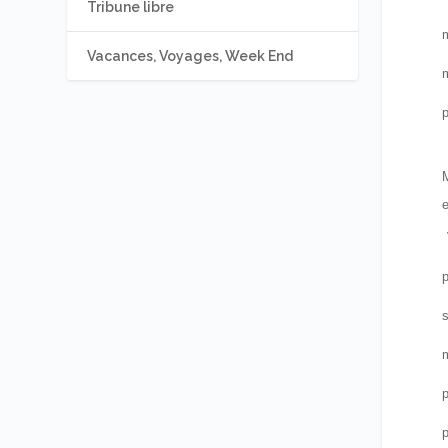
Tribune libre
m
Vacances, Voyages, Week End
m
p
M
e
p
s
m
p
p