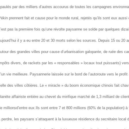
paulés par des milliers d’autres accourus de toutes les campagnes environna
ékin prennent fait et cause pour le monde rural, rejetés qu’ils sont eux aussi
’est pas la première fois qu’une révolte paysanne se solde par quelques diza
ujourd’hui il y a eu entre 20 et 30 morts selon les sources. Depuis 15 ou 20 a
utour des grandes villes pour cause d’urbanisation galopante, de ruée des ca
mpôts divers, de rackets par les « responsables » locaux tout puissants) vers l
’un vie meilleure. Paysannerie laissée sur le bord de l’autoroute vers le prof
elle des villes côtières. Le « miracle » du boom économique chinois fait chav
lanète affairiste entière au chevet du mirifique marché de 1,3 milliard de clie
e millions
d’entre eux.
Ils sont entre 7 et 800 millions (60% de la population) à t
 perdre, les paysans s’attaquent à la luxueuse résidence du secrétaire local 