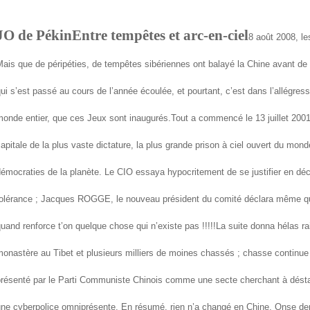
JO de Pékin
Entre tempêtes et arc-en-ciel
8
août 2008, le
ais que de péripéties, de tempêtes sibériennes ont balayé la Chine avant de le
ui s’est passé au cours de l’année écoulée, et pourtant, c’est dans l’allégre
onde entier, que ces Jeux sont inaugurés.
Tout a commencé le 13 juillet 2001
apitale de la plus vaste dictature, la plus grande prison à ciel ouvert du monde
émocraties de la planète. Le CIO essaya hypocritement de se justifier en déc
olérance ; Jacques ROGGE, le nouveau président du comité déclara même qu’i
uand renforce t’on quelque chose qui n’existe pas !!!!!
La suite donna hélas ra
onastère au Tibet et plusieurs milliers de moines chassés ; chasse contin
résenté par le Parti Communiste Chinois comme une secte cherchant à déstabi
ne cyberpolice omniprésente. En résumé, rien n’a changé en Chine. On
se de