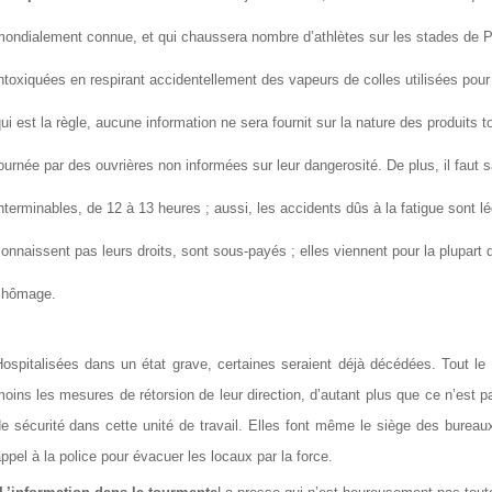
ondialement connue, et qui chaussera nombre d’athlètes sur les stades de Pék
ntoxiquées en respirant accidentellement des vapeurs de colles utilisées pour
ui est la règle, aucune information ne sera fournit sur la nature des produits 
ournée par des ouvrières non informées sur leur dangerosité. De plus, il faut 
nterminables, de 12 à 13 heures ; aussi, les accidents dûs à la fatigue sont l
onnaissent pas leurs droits, sont sous-payés ; elles viennent pour la plupart d
chômage.
ospitalisées dans un état grave, certaines seraient déjà décédées. Tout le
oins les mesures de rétorsion de leur direction, d’autant plus que ce n’est p
e sécurité dans cette unité de travail. Elles font même le siège des bureaux 
ppel à la police pour évacuer les locaux par la force.