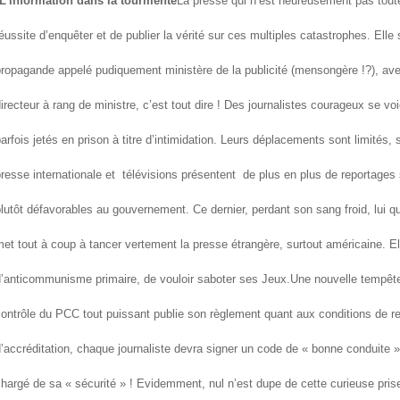
L’information dans la tourmente
La presse qui n’est heureusement pas tou
éussite d’enquêter et de publier la vérité sur ces multiples catastrophes. Elle
ropagande appelé pudiquement ministère de la publicité (mensongère !?), ave
irecteur à rang de ministre, c’est tout dire ! Des journalistes courageux se 
arfois jetés en prison à titre d’intimidation. Leurs déplacements sont limités, s
resse internationale et télévisions présentent de plus en plus de reportages s
lutôt défavorables au gouvernement. Ce dernier, perdant son sang froid, lui q
et tout à coup à tancer vertement la presse étrangère, surtout américaine. El
’anticommunisme primaire, de vouloir saboter ses Jeux.
Une nouvelle tempête
ontrôle du PCC tout puissant publie son règlement quant aux conditions de rep
’accréditation, chaque journaliste devra signer un code de « bonne conduite
hargé de sa « sécurité » ! Evidemment, nul n’est dupe de cette curieuse pris