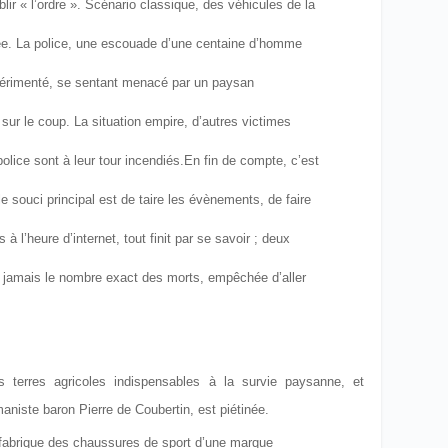
lir « l’ordre ». Scénario classique, des véhicules de la
diée. La police, une escouade d’une centaine d’homme
xpérimenté, se sentant menacé par un paysan
sur le coup. La situation empire, d’autres victimes
lice sont à leur tour incendiés.
En fin de compte, c’est
 le souci principal est de taire les évènements, de faire
 à l’heure d’internet, tout finit par se savoir ; deux
a jamais le nombre exact des morts, empêchée d’aller
terres agricoles indispensables à la survie paysanne, et
maniste baron Pierre de Coubertin, est piétinée.
 fabrique des chaussures de sport d’une marque