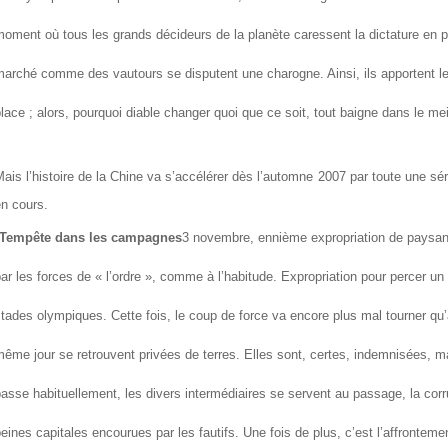
oment où tous les grands décideurs de la planète caressent la dictature en p
arché comme des vautours se disputent une charogne. Ainsi, ils apportent leu
lace ; alors, pourquoi diable changer quoi que ce soit, tout baigne dans le me
ais l’histoire de la Chine va s’accélérer dès l’automne 2007 par toute une sé
n cours.
Tempête dans les campagnes
3 novembre, ennième expropriation de paysans 
ar les forces de « l’ordre », comme à l’habitude. Expropriation pour percer un 
tades olympiques. Cette fois, le coup de force va encore plus mal tourner qu
ême jour se retrouvent privées de terres. Elles sont, certes, indemnisées, m
asse habituellement, les divers intermédiaires se servent au passage, la cor
eines capitales encourues par les fautifs. Une fois de plus, c’est l’affronteme