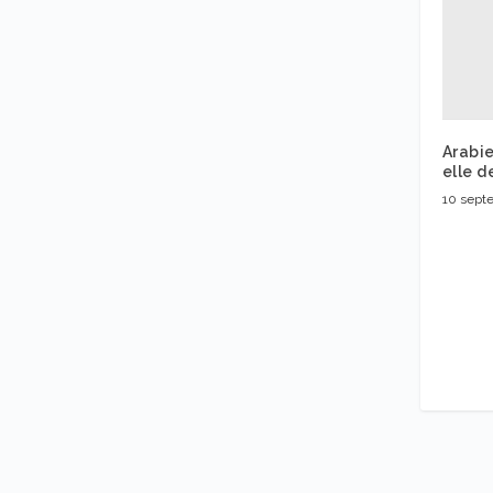
Arabie
elle d
10 sept