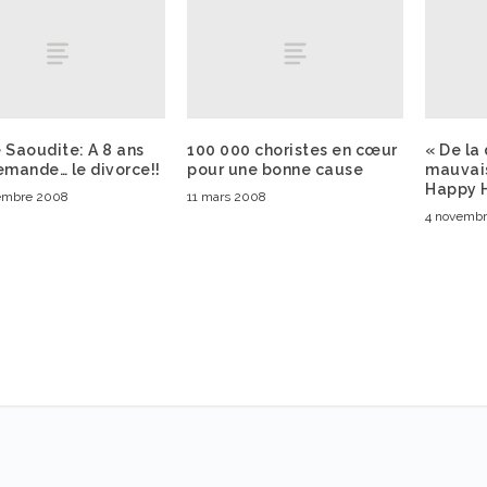
 Saoudite: A 8 ans
100 000 choristes en cœur
« De la
emande… le divorce!!
pour une bonne cause
mauvais
Happy 
embre 2008
11 mars 2008
4 novembr