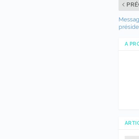
PRÉ
Message
préside
A PR
ARTI