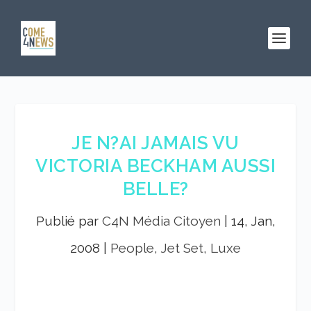
JE N?AI JAMAIS VU
VICTORIA BECKHAM AUSSI
BELLE?
Publié par
C4N Média Citoyen
|
14, Jan,
2008
|
People, Jet Set, Luxe