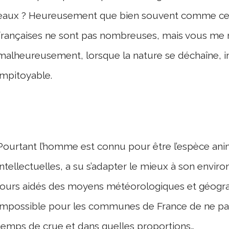
eaux ? Heureusement que bien souvent comme cet
françaises ne sont pas nombreuses, mais vous m
malheureusement, lorsque la nature se déchaîne, i
impitoyable.
Pourtant l’homme est connu pour être l’espèce anim
intellectuelles, a su s’adapter le mieux à son envir
jours aidés des moyens météorologiques et géogr
impossible pour les communes de France de ne pas 
temps de crue et dans quelles proportions…