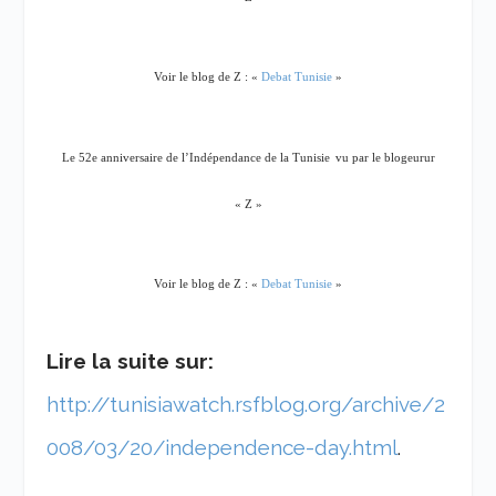
Voir le blog de Z : «
Debat Tunisie
»
Le 52e anniversaire de l’Indépendance de la Tunisie
vu par le blogeurur
« Z »
Voir le blog de Z : «
Debat Tunisie
»
Lire la suite sur:
http://tunisiawatch.rsfblog.org/archive/2
008/03/20/independence-day.html
.