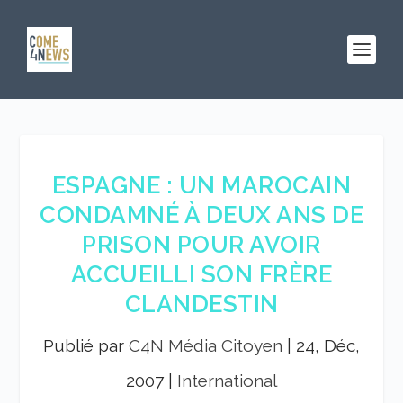
ESPAGNE : UN MAROCAIN
CONDAMNÉ À DEUX ANS DE
PRISON POUR AVOIR
ACCUEILLI SON FRÈRE
CLANDESTIN
Publié par
C4N Média Citoyen
|
24, Déc,
2007
|
International