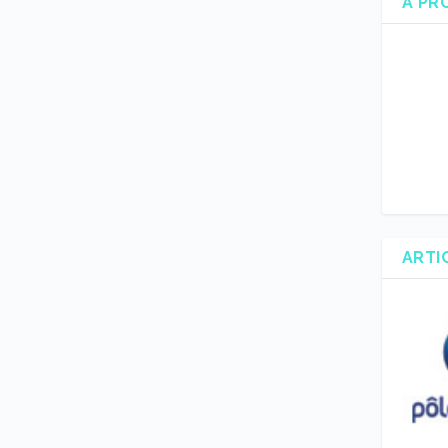
A PR
ARTI