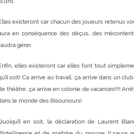
l’Euro.
Elles existeront car chacun des joueurs retenus vou
aura en conséquence des déçus, des mécontents.
faudra gérer.
Enfin, elles existeront car elles font tout simpleme
qu’il soit! Ca arrive au travail, ça arrive dans un c
de théâtre, ça arrive en colonie de vacances!!!! Arr
dans le monde des Bisounours!
Quoiqu’il en soit, la déclaration de Laurent Bl
d’intelligence et de maîtrise du groupe. Il saura g