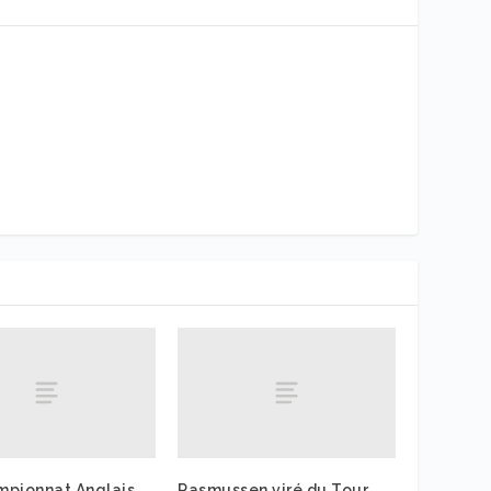
mpionnat Anglais
Rasmussen viré du Tour,