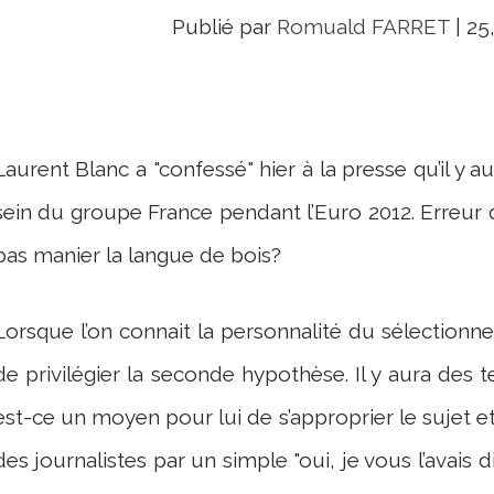
Publié par
Romuald FARRET
|
25
Laurent Blanc a "confessé" hier à la presse qu’il y 
sein du groupe France pendant l’Euro 2012. Erreu
pas manier la langue de bois?
Lorsque l’on connait la personnalité du sélectionneur
de privilégier la seconde hypothèse. Il y aura des tens
est-ce un moyen pour lui de s’approprier le sujet 
des journalistes par un simple "oui, je vous l’avais di