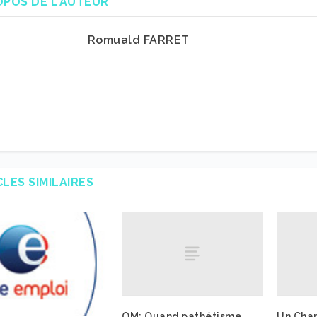
OPOS DE L'AUTEUR
Romuald FARRET
CLES SIMILAIRES
OM: Quand pathétisme
Un Cha