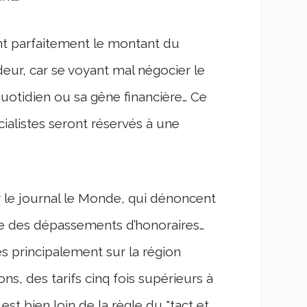
hant parfaitement le montant du
eur, car se voyant mal négocier le
 quotidien ou sa gêne financière… Ce
cialistes seront réservés à une
le journal le Monde, qui dénoncent
ique des dépassements d’honoraires…
es principalement sur la région
ns, des tarifs cinq fois supérieurs à
est bien loin de la règle du "tact et