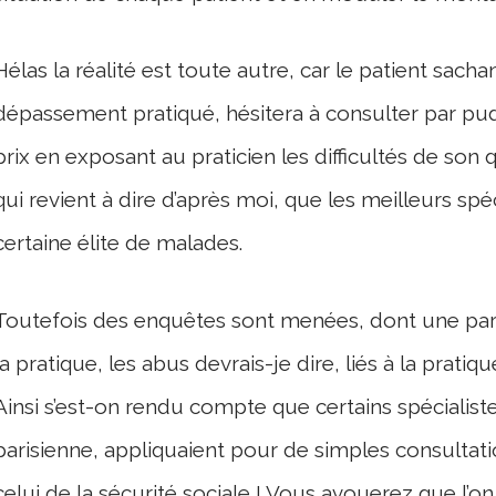
Hélas la réalité est toute autre, car le patient sac
dépassement pratiqué, hésitera à consulter par pud
prix en exposant au praticien les difficultés de son
qui revient à dire d’après moi, que les meilleurs spé
certaine élite de malades.
Toutefois des enquêtes sont menées, dont une par 
la pratique, les abus devrais-je dire, liés à la prat
Ainsi s’est-on rendu compte que certains spécialist
parisienne, appliquaient pour de simples consultatio
celui de la sécurité sociale ! Vous avouerez que l’on 