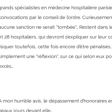
grands spécialistes en médecine hospitalière parisie
convocations par le conseil de l’ordre. Curieusement
aucune sanction ne serait "tombée"… Restent dans l
et 28 hospitaliers, qui devront s’expliquer sur leur 
risquer toutefois, cette fois encore d’être pénalisés
simplement une "réflexion", sur ce qui selon eux 
excès…
A mon humble avis, le dépassement d’honoraires es
beaux jours devant elle…