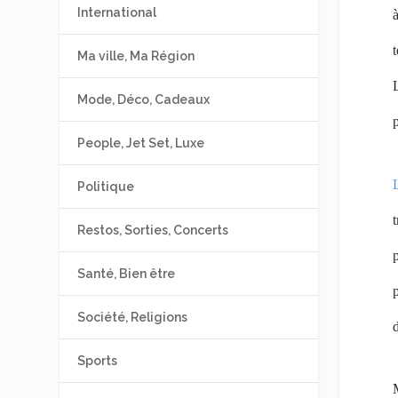
International
Ma ville, Ma Région
L
Mode, Déco, Cadeaux
p
People, Jet Set, Luxe
L
Politique
Restos, Sorties, Concerts
p
Santé, Bien être
p
Société, Religions
d
Sports