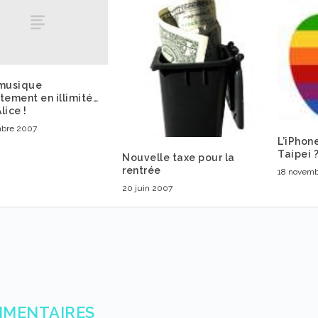
 musique
tement en illimité…
lice !
bre 2007
L’iPhon
Taipei 
Nouvelle taxe pour la
rentrée
18 novem
20 juin 2007
MMENTAIRES