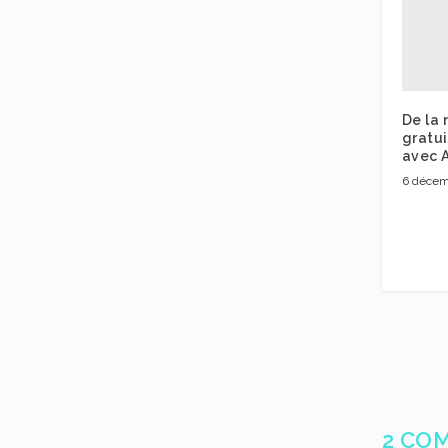
De la
gratui
avec A
6 décem
2 CO