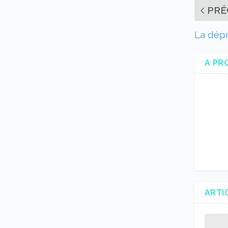
PRÉ
La dépr
A PR
ARTI