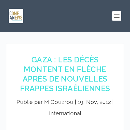
GAZA : LES DÉCÈS
MONTENT EN FLÈCHE
APRÈS DE NOUVELLES
FRAPPES ISRAÉLIENNES
Publié par
M Gouzrou
|
19, Nov, 2012
|
International