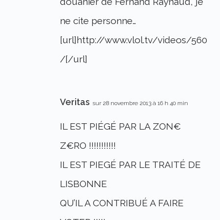
douanier de Fernand Raynaud, je
ne cite personne…
[url]http://www.vlol.tv/videos/560
/[/url]
Veritas
sur 28 novembre 2013 à 16 h 40 min
IL EST PIÉGÉ PAR LA ZON€
Z€RO !!!!!!!!!!!
IL EST PIEGÉ PAR LE TRAITÉ DE
LISBONNE
QU’IL A CONTRIBUÉ A FAIRE