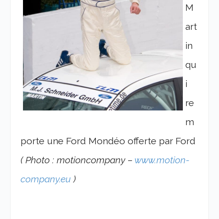
M
art
in
qu
i
re
m
porte une Ford Mondéo offerte par Ford
( Photo : motioncompany –
www.motion-
company.eu
)