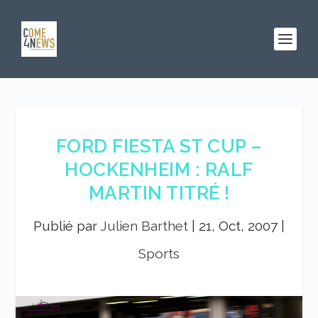
FORD FIESTA ST CUP –
HOCKENHEIM : RALF
MARTIN TITRÉ !
Publié par
Julien Barthet
|
21, Oct, 2007
|
Sports