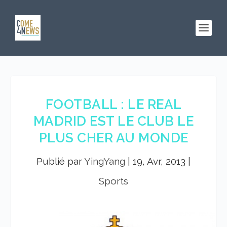
FOOTBALL : LE REAL
MADRID EST LE CLUB LE
PLUS CHER AU MONDE
Publié par
YingYang
|
19, Avr, 2013
|
Sports