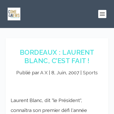
BORDEAUX : LAURENT
BLANC, C’EST FAIT !
Publié par
A X
|
8, Juin, 2007
|
Sports
Laurent Blanc, dit "le Président",
connaîtra son premier défi l'année