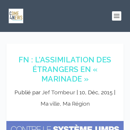
FN : L’ASSIMILATION DES
ÉTRANGERS EN «
MARINADE »
Publié par
Jef Tombeur
|
10, Déc, 2015
|
Ma ville, Ma Région