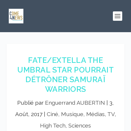
FATE/EXTELLA THE
UMBRAL STAR POURRAIT
DÉTRÔNER SAMURAÏ
WARRIORS
Publié par
Enguerrand AUBERTIN
|
3,
Août, 2017
|
Ciné, Musique, Médias, TV
,
High Tech, Sciences