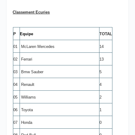
Classement Ecuries
P
Equipe
TOTAL
01
McLaren Mercedes
14
02
Ferrari
13
03
Bmw Sauber
5
04
Renault
4
05
Williams
2
06
Toyota
1
07
Honda
0