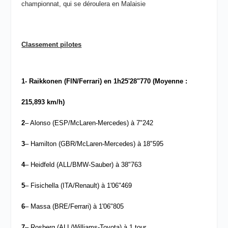
championnat, qui se déroulera en Malaisie
Classement pilotes
1- Raikkonen (FIN/Ferrari) en 1h25'28"770 (Moyenne :
215,893 km/h)
2
– Alonso (ESP/McLaren-Mercedes) à 7"242
3
– Hamilton (GBR/McLaren-Mercedes) à 18"595
4
– Heidfeld (ALL/BMW-Sauber) à 38"763
5
– Fisichella (ITA/Renault) à 1'06"469
6
– Massa (BRE/Ferrari) à 1'06"805
7
– Rosberg (ALL/Williams-Toyota) à 1 tour