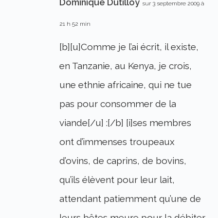
Dominique Dutilloy
sur 3 septembre 2009 à
21 h 52 min
[b][u]Comme je l’ai écrit, il existe,
en Tanzanie, au Kenya, je crois,
une ethnie africaine, qui ne tue
pas pour consommer de la
viande[/u] :[/b] [i]ses membres
ont d’immenses troupeaux
d’ovins, de caprins, de bovins,
qu’ils élèvent pour leur lait,
attendant patiemment qu’une de
leurs bêtes meure pour la débiter