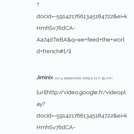
?
docid=-5914217661345184722&ei=k
HmhSv7lIdCA-
Aa74dTeBA&q=we+feed+the+worl
d+french#[/i]
Jiminix
sur 4 septembre 2009 à 21 h 35 min
[url]http://video.google.fr/videopl
ay?
docid=-5914217661345184722&ei=k
HmhSv7lIdCA-