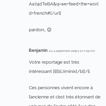
Aa74dTeBA&q=we+feed+the+worl
d+french#[/url]
pardon… 😉
Benjamin
sur 4 septembre 2009 à 22 h 09 min
Votre reportage est très
intéressant [i][b]Jiminix[/b][/i].
Ces personnes vivent encore à
l’ancienne et c’est très étonnant de