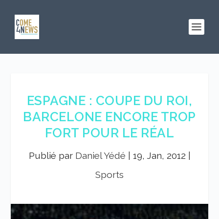
ESPAGNE : COUPE DU ROI,
BARCELONE ENCORE TROP
FORT POUR LE RÉAL
Publié par
Daniel Yédé
|
19, Jan, 2012
|
Sports