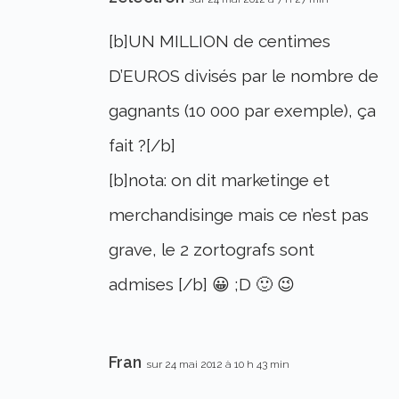
[b]UN MILLION de centimes
D’EUROS divisés par le nombre de
gagnants (10 000 par exemple), ça
fait ?[/b]
[b]nota: on dit marketinge et
merchandisinge mais ce n’est pas
grave, le 2 zortografs sont
admises [/b] 😀 ;D 🙂 😉
Fran
sur 24 mai 2012 à 10 h 43 min