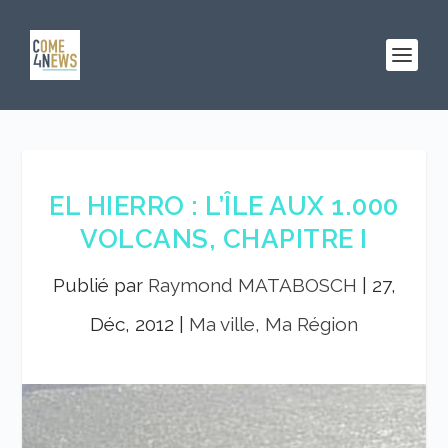
EL HIERRO : L’ÎLE AUX 1.000
VOLCANS, CHAPITRE I
Publié par
Raymond MATABOSCH
|
27,
Déc, 2012
|
Ma ville, Ma Région