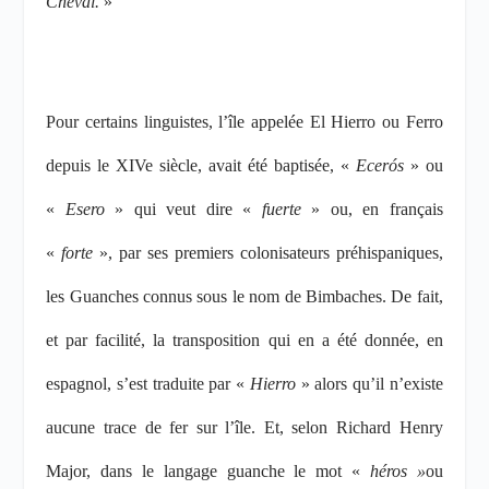
Cheval.
»
Pour certains linguistes, l’île appelée El Hierro ou Ferro
depuis le XIV
e
siècle, avait été baptisée, «
Ecerós
» ou
«
Esero
» qui veut dire «
fuerte
» ou, en français
«
forte
», par ses premiers colonisateurs préhispaniques,
les Guanches connus sous le nom de
Bimbaches
. De fait,
et par facilité, la transposition qui en a été donnée, en
espagnol, s’est traduite par «
Hierro
» alors qu’il n’existe
aucune trace de fer sur l’île. Et, s
elon Richard Henry
Major, dans le langage guanche le mot «
héros »
ou