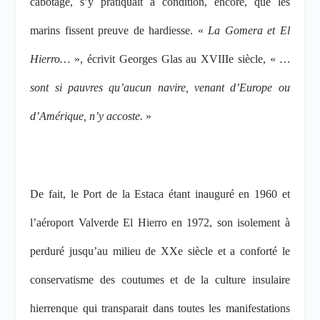
cabotage, s’y pratiquait à condition, encore, que les
marins fissent preuve de hardiesse. «
La Gomera et El
Hierro…
», écrivit Georges Glas a
u XVIII
e
siècle,
«
…
sont si pauvres qu’aucun navire, venant d’Europe ou
d’Amérique, n’y accoste.
»
De fait, le Port de la Estaca étant inauguré en 1960 et
l’aéroport Valverde El Hierro en 1972, son isolement à
perduré jusqu’au milieu de XX
e
siècle et a conforté le
conservatisme des coutumes et de la culture insulaire
hierrenque qui transparait dans toutes les manifestations