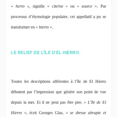
«
herro », s
ignifie «
citerne
» ou «
source
». Par
processus
d’étymologie populaire, cet
appellatif a pu se
transformer en «
hierro
».
LE RELIEF DE L’ÎLE D’EL HIERRO.
Toutes les descriptions afférentes à l’île de El Hierro
débutent par l’impression que génère son point de vue
depuis la mer. Et il ne peut pas être pire. «
L’île de El
Hierro
», écrit Georges Glas, «
se dresse abrupte et