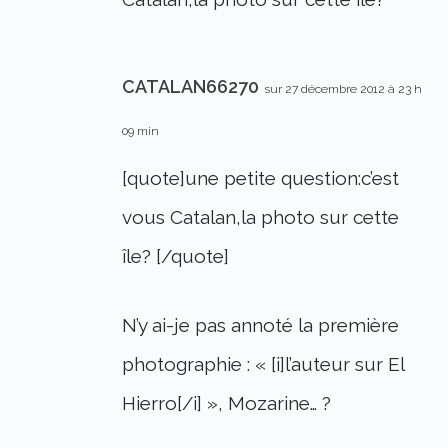
CATALAN66270
sur 27 décembre 2012 à 23 h
09 min
[quote]une petite question:c’est
vous Catalan,la photo sur cette
île? [/quote]
N’y ai-je pas annoté la première
photographie : « [i]l’auteur sur El
Hierro[/i] », Mozarine… ?