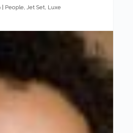
9
|
People, Jet Set, Luxe