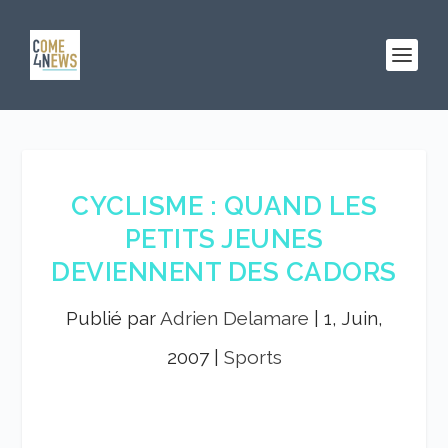
CYCLISME : QUAND LES
PETITS JEUNES
DEVIENNENT DES CADORS
Publié par
Adrien Delamare
|
1, Juin,
2007
|
Sports