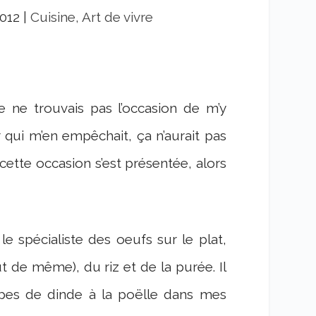
2012
|
Cuisine, Art de vivre
je ne trouvais pas l’occasion de m’y
qui m’en empêchait, ça n’aurait pas
 cette occasion s’est présentée, alors
e spécialiste des oeufs sur le plat,
 de même), du riz et de la purée. Il
opes de dinde à la poëlle dans mes