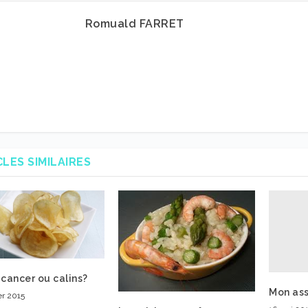
Romuald FARRET
CLES SIMILAIRES
 cancer ou calins?
Mon ass
er 2015