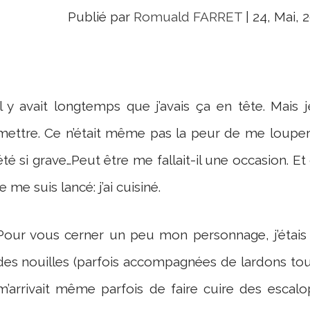
Publié par
Romuald FARRET
|
24, Mai, 
Il y avait longtemps que j’avais ça en tête. Mais 
mettre. Ce n’était même pas la peur de me louper 
été si grave…Peut être me fallait-il une occasion. Et
je me suis lancé: j’ai cuisiné.
Pour vous cerner un peu mon personnage, j’étais l
des nouilles (parfois accompagnées de lardons tout
m’arrivait même parfois de faire cuire des escal