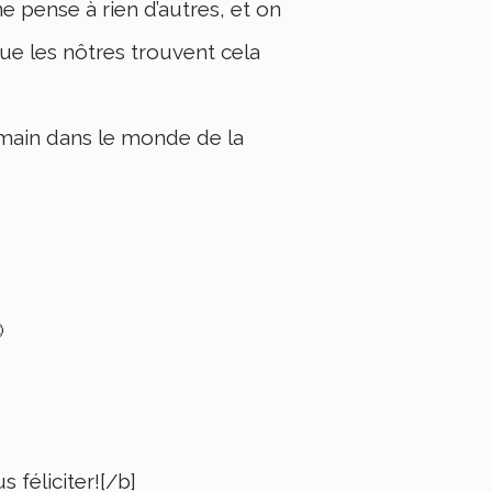
 ne pense à rien d’autres, et on
)que les nôtres trouvent cela
umain dans le monde de la

 féliciter![/b]