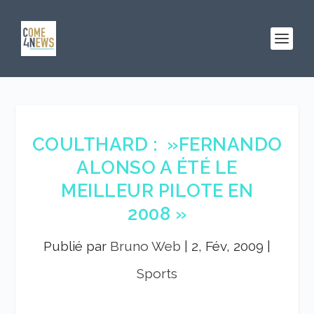
COULTHARD : »FERNANDO
ALONSO A ÉTÉ LE
MEILLEUR PILOTE EN
2008 »
Publié par
Bruno Web
|
2, Fév, 2009
|
Sports