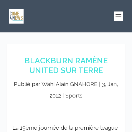
BLACKBURN RAMÈNE
UNITED SUR TERRE
Publié par
Wahi Alain GNAHORE
|
3, Jan,
2012
|
Sports
La 19
ème
journée de la première league