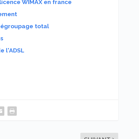
a licence WIMAX en france
ement
 dégroupage total
es
e l'ADSL