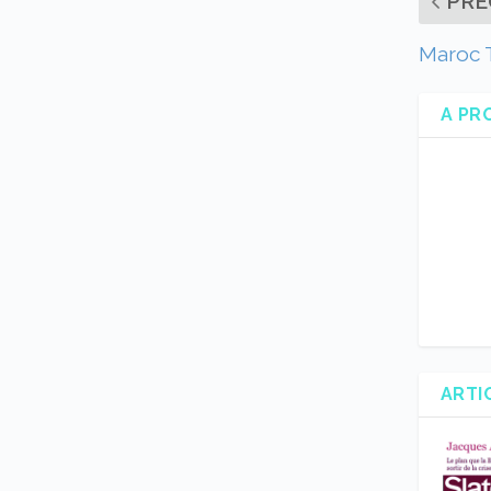
PRÉ
Maroc T
A PR
ARTI