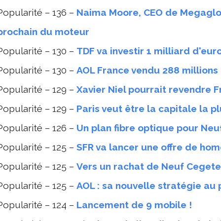
Popularité – 136 –
Naima Moore, CEO de Megaglob
prochain du moteur
Popularité – 130 –
TDF va investir 1 milliard d'eu
Popularité – 130 –
AOL France vendu 288 millions
Popularité – 129 –
Xavier Niel pourrait revendre F
Popularité – 129 –
Paris veut être la capitale la
Popularité – 126 –
Un plan fibre optique pour Neu
Popularité – 125 –
SFR va lancer une offre de ho
Popularité – 125 –
Vers un rachat de Neuf Cegetel
Popularité – 125 –
AOL : sa nouvelle stratégie au p
Popularité – 124 –
Lancement de 9 mobile !