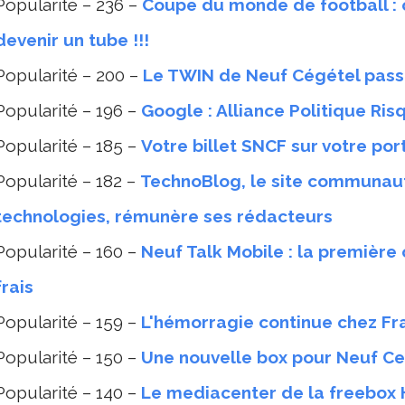
Popularité – 236 –
Coupe du monde de football :
devenir un tube !!!
Popularité – 200 –
Le TWIN de Neuf Cégétel pass
Popularité – 196 –
Google : Alliance Politique Ris
Popularité – 185 –
Votre billet SNCF sur votre por
Popularité – 182 –
TechnoBlog, le site communaut
technologies, rémunère ses rédacteurs
Popularité – 160 –
Neuf Talk Mobile : la première 
frais
Popularité – 159 –
L'hémorragie continue chez F
Popularité – 150 –
Une nouvelle box pour Neuf C
Popularité – 140 –
Le mediacenter de la freebox H