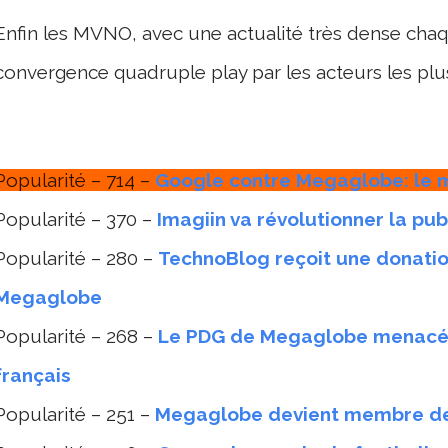
Enfin les MVNO, avec une actualité très dense chaq
convergence quadruple play par les acteurs les plu
Popularité – 714 –
Google contre Megaglobe: le m
Popularité – 370 –
Imagiin va révolutionner la publ
Popularité – 280 –
TechnoBlog reçoit une donati
Megaglobe
Popularité – 268 –
Le PDG de Megaglobe menacé 
français
Popularité – 251 –
Megaglobe devient membre de