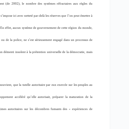
nt (de 2002), le nombre des systèmes réfractaires aux règles du
impose ici avec netteté par-delà les réserves que l’on peut émettre à
bes. En effet, aucun système de gouvernement de cette région du monde,
e ou de la police, ne s’est sérieusement engagé dans un processus de
un démenti insolent à la prétention universelle de la démocratie, mais
souvient, que la tutelle autoritaire par eux exercée sur les peuples au
ppement accéléré qu’elle autorisait, préparer la maturation de la
régimes autoritaires sur les décombres fumants des «
expériences de