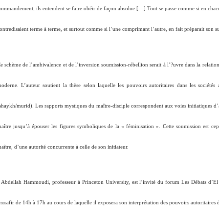
ommandement, ils entendent se faire obéir de façon absolue […] Tout se passe comme si en chacun 
ontredisaient terme à terme, et surtout comme si l’une comprimant l’autre, en fait préparait son s
e schème de l’ambivalence et de l’inversion soumission-rébellion serait à l’?uvre dans la relation
oderne. L’auteur soutient la thèse selon laquelle les pouvoirs autoritaires dans les sociétés
shaykh/murid). Les rapports mystiques du maître-disciple correspondent aux voies initiatiques d’a
aître jusqu’à épouser les figures symboliques de la «
féminisation
». Cette soumission est cep
aître, d’une autorité concurrente à celle de son initiateur.
Abdellah Hammoudi, professeur à Princeton University, est l’invité du forum Les Débats d’El 
sssafir de 14h à 17h au cours de laquelle il exposera son interprétation des pouvoirs autoritaires d