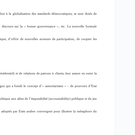
ut à la globalisation des standards démocratiques, se sont dotés de
 discours sur la «
bonne gouvernance
», etc. La nouvelle formule
ique, d’offrir de nouvelles avenues de participation, de coopter les
identiel) et de relations de patrons à clients, leur assure en outre la
logue qui a fondé le concept d’«
autoritarisme
» – de pouvoirs d’Etat
litique aux aléas de l’imputabilité (
accountability
) publique et du jeu
r adoptés par Etats arabes convergent pour illustrer la métaphore du