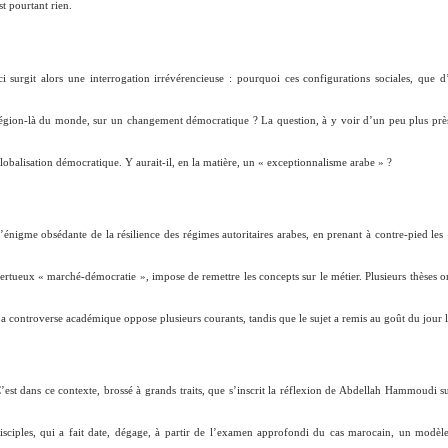
st pourtant rien.
ci surgit alors une interrogation irrévérencieuse : pourquoi ces configurations sociales, que d
égion-là du monde, sur un changement démocratique ? La question, à y voir d’un peu plus près, 
lobalisation démocratique. Y aurait-il, en la matière, un «
exceptionnalisme arabe
» ?
’énigme obsédante de la résilience des régimes autoritaires arabes, en prenant à contre-pied les
ertueux «
marché-démocratie
», impose de remettre les concepts sur le métier. Plusieurs thèses 
a controverse académique oppose plusieurs courants, tandis que le sujet a remis au goût du jour l
’est dans ce contexte, brossé à grands traits, que s’inscrit la réflexion de Abdellah Hammoudi su
isciples, qui a fait date, dégage, à partir de l’examen approfondi du cas marocain, un modèle d’