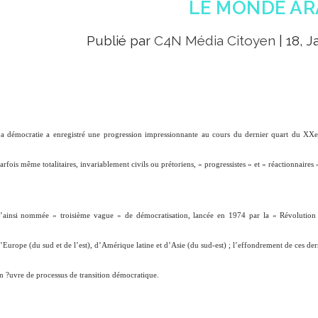
LE MONDE AR
Publié par
C4N Média Citoyen
|
18, J
a démocratie a enregistré une progression impressionnante au cours du dernier quart du XXe si
arfois même totalitaires, invariablement civils ou prétoriens, « progressistes » et « réactionnaires 
’ainsi nommée « troisième vague » de démocratisation, lancée en 1974 par la «
Révolution 
’Europe (du sud et de l’est), d’Amérique latine et d’Asie (du sud-est) ; l’effondrement de ces dern
n ?uvre de processus de transition démocratique.