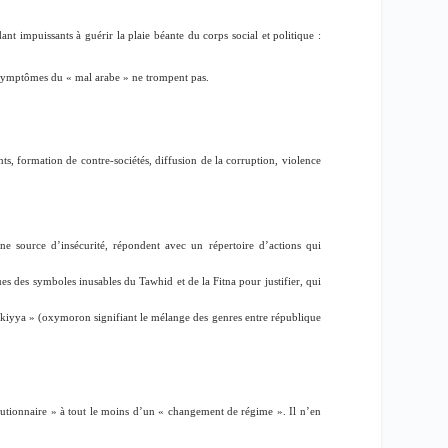
ant impuissants à guérir la plaie béante du corps social et politique :
s symptômes du « mal arabe » ne trompent pas.
ants, formation de contre-sociétés, diffusion de la corruption, violence
ne source d’insécurité, répondent avec un répertoire d’actions qui
es des symboles inusables du Tawhid et de la Fitna pour justifier, qui
lukiyya » (oxymoron signifiant le mélange des genres entre république
lutionnaire
» à tout le moins d’un «
changement de régime
». Il n’en