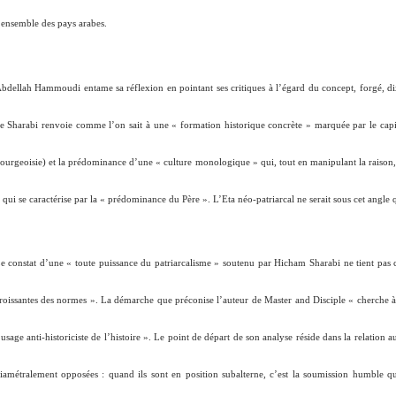
’ensemble des pays arabes.
bdellah Hammoudi entame sa réflexion en pointant ses critiques à l’égard du concept, forgé, dix
e Sharabi renvoie comme l’on sait à une «
formation historique concrète
» marquée par le capi
ourgeoisie) et la prédominance d’une «
culture monologique
» qui, tout en manipulant la raison,
 qui se caractérise par la «
prédominance du Père
». L’Eta néo-patriarcal ne serait sous cet angl
e constat d’une «
toute puissance du patriarcalisme
» soutenu par Hicham Sharabi ne tient pas
roissantes des normes
». La démarche que préconise l’auteur de Master and Disciple «
cherche à
’usage anti-historiciste de l’histoire
». Le point de départ de son analyse réside dans la relation a
iamétralement opposées : quand ils sont en position subalterne, c’est la soumission humble qui