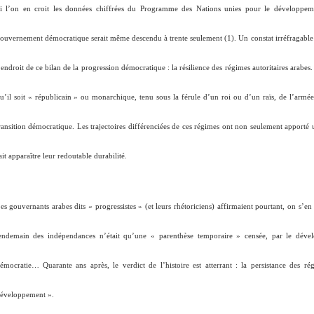
i l’on en croit les données chiffrées du Programme des Nations unies pour le développeme
ouvernement démocratique serait même descendu à trente seulement (1). Un constat irréfragable s’
’endroit de ce bilan de la progression démocratique : la résilience des régimes autoritaires ara
u’il soit « républicain » ou monarchique, tenu sous la férule d’un roi ou d’un raïs, de l’armé
ransition démocratique. Les trajectoires différenciées de ces régimes ont non seulement apporté 
ait apparaître leur redoutable durabilité.
es gouvernants arabes dits « progressistes » (et leurs rhétoriciens) affirmaient pourtant, on s’en 
endemain des indépendances n’était qu’une «
parenthèse temporaire
» censée, par le dévelo
émocratie… Quarante ans après, le verdict de l’histoire est atterrant : la persistance des 
éveloppement
».