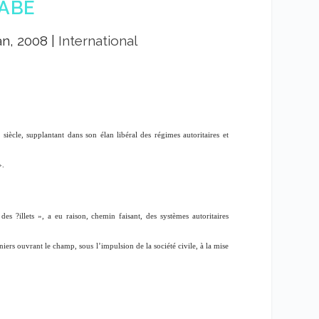
ABE
an, 2008
|
International
ècle, supplantant dans son élan libéral des régimes autoritaires et
».
des ?illets
», a eu raison, chemin faisant, des systèmes autoritaires
iers ouvrant le champ, sous l’impulsion de la société civile, à la mise