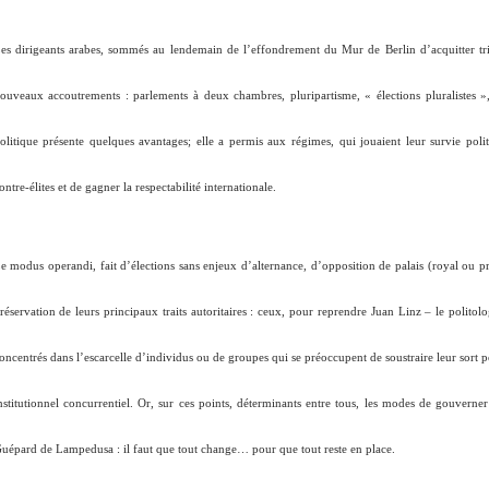
es dirigeants arabes, sommés au lendemain de l’effondrement du Mur de Berlin d’acquitter trib
ouveaux accoutrements : parlements à deux chambres, pluripartisme, «
élections pluralistes
»,
olitique présente quelques avantages; elle a permis aux régimes, qui jouaient leur survie polit
ontre-élites et de gagner la respectabilité internationale.
e modus operandi, fait d’élections sans enjeux d’alternance, d’opposition de palais (royal ou prés
réservation de leurs principaux traits autoritaires : ceux, pour reprendre Juan Linz – le polito
oncentrés dans l’escarcelle d’individus ou de groupes qui se préoccupent de soustraire leur sort po
nstitutionnel concurrentiel. Or, sur ces points, déterminants entre tous, les modes de gouverne
uépard de Lampedusa : il faut que tout change… pour que tout reste en place.