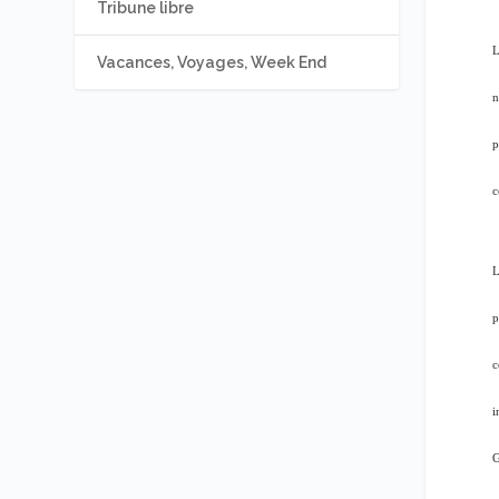
Tribune libre
L
Vacances, Voyages, Week End
n
p
c
L
p
c
i
G