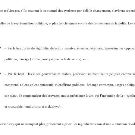
es replâtrages, s’ils assurent la continuité des systèmes par-delà le changement, s’avèrent cepend
elles de la représentation politique, et plus foncièrement encore des fondements de la polite. Le
– Par le bas : crise de légitimité, défection massive, émeutes itératives, répression des oppos
politique, harraga (forme paroxystique de la défection), etc.
– Par le haut : les élites gouvernantes arabes, percevant uniment leurs peuples comme u
comprend
nolens volens
autocratie, clientélisme politique, échange corrompu, usages politiqu
son statut de commandeur des croyants, qui sa présidence à vie, qui l’invention de la « jum
et monarchie, jumhuriyya et malakiyya).
es indices, qui ne trompent plus, présentent a priori les ingrédients sinon d’une «
situation révo