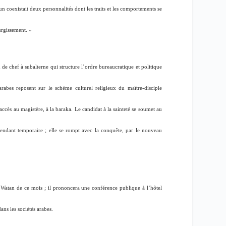
coexistait deux personnalités dont les traits et les comportements se
urgissement.
»
 de chef à subalterne qui structure l’ordre bureaucratique et politique
 arabes reposent sur le schème culturel religieux du maître-disciple
ccès au magistère, à la baraka. Le candidat à la sainteté se soumet au
endant temporaire ; elle se rompt avec la conquête, par le nouveau
Watan de ce mois ; il prononcera une conférence publique à l’hôtel
ans les sociétés arabes.