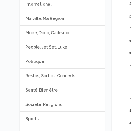
International
S
g
Ma ville, Ma Région
l
Mode, Déco, Cadeaux
q
People, Jet Set, Luxe
t
Politique
f
Restos, Sorties, Concerts
L
Santé, Bien être
l
Société, Religions
d
Sports
d