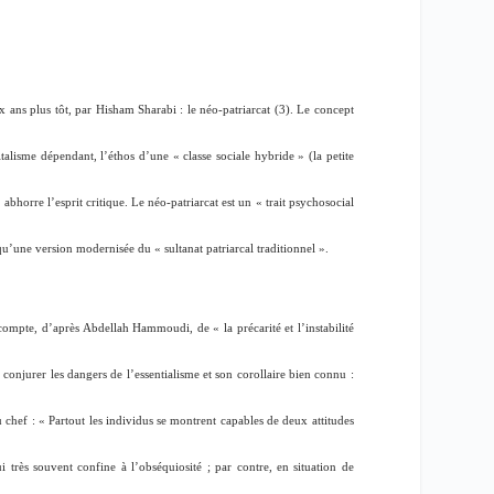
 ans plus tôt, par Hisham Sharabi : le néo-patriarcat (3). Le concept
talisme dépendant, l’éthos d’une «
classe sociale hybride
» (la petite
 abhorre l’esprit critique. Le néo-patriarcat est un «
trait psychosocial
e qu’une version modernisée du «
sultanat patriarcal traditionnel
».
 compte, d’après Abdellah Hammoudi, de «
la précarité et l’instabilité
 conjurer les dangers de l’essentialisme et son corollaire bien connu :
u chef : «
Partout les individus se montrent capables de deux attitudes
 très souvent confine à l’obséquiosité ; par contre, en situation de