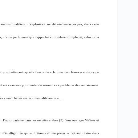
’aucuns qualifient d’explosives, ne débouchent-elles pas, dans cette
n’a de pertinence que rapportée à un référent implicite, celui de la
 «
prophéties auto-prédictives
» de «
la lutte des classes
» et du cycle
ont été avancées pour tenter de résoudre ce problème de connaissance.
es vieux clichés sur la «
mentalité arabe
»…
r l’autoritarisme dans les sociétés arabes (2). Son ouvrage Maîtres et
intelligibilité qui ambitionne d’interpréter le fait autoritaire dans