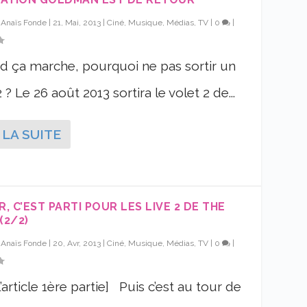
r
Anaïs Fonde
|
21, Mai, 2013
|
Ciné, Musique, Médias, TV
|
0
|
 ça marche, pourquoi ne pas sortir un
 ? Le 26 août 2013 sortira le volet 2 de...
 LA SUITE
R, C’EST PARTI POUR LES LIVE 2 DE THE
(2/2)
r
Anaïs Fonde
|
20, Avr, 2013
|
Ciné, Musique, Médias, TV
|
0
|
l’article 1ère partie] Puis c’est au tour de