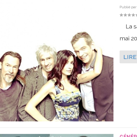
Publié pa
La sai
mai 20
LIRE
GÉNÉR