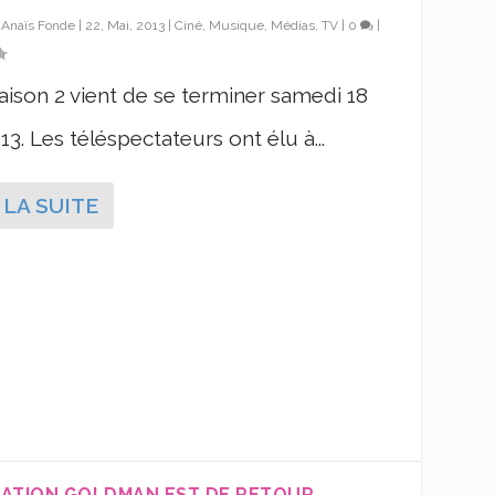
r
Anaïs Fonde
|
22, Mai, 2013
|
Ciné, Musique, Médias, TV
|
0
|
son 2 vient de se terminer samedi 18
13. Les téléspectateurs ont élu à...
 LA SUITE
ATION GOLDMAN EST DE RETOUR