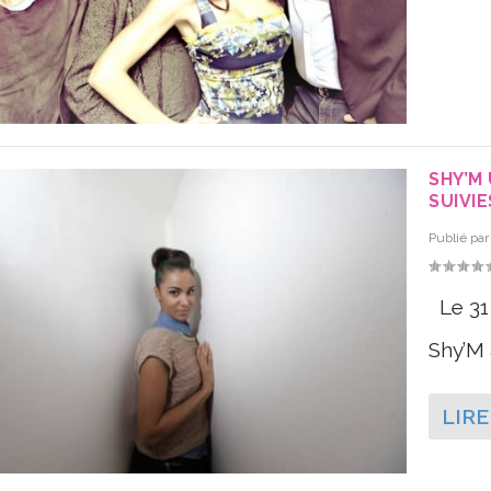
SHY’M
SUIVI
Publié pa
Le 31
Shy’M 
LIRE