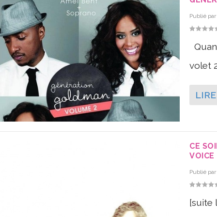
Publié pa
Quand
volet 2
LIRE
CE SOI
VOICE 
Publié pa
[suite 