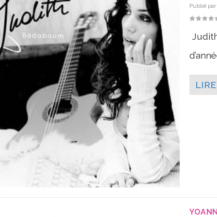
Publié pa
Judith
d’année
LIRE
YOANN