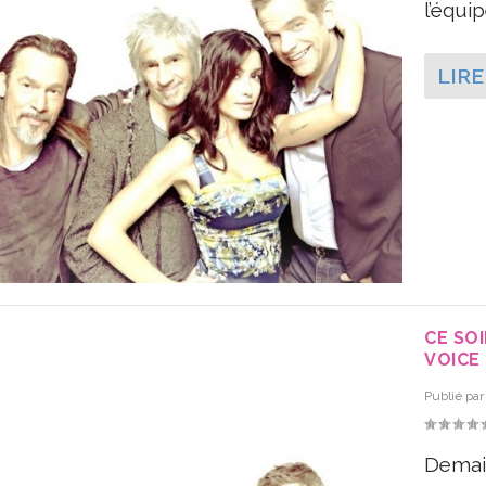
l’équip
LIRE
CE SOI
VOICE 
Publié pa
Demain