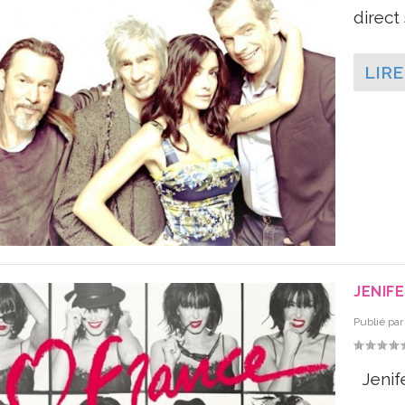
direct
LIRE
JENIFE
Publié pa
Jenife