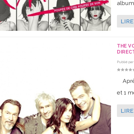
album 
LIRE
THE VO
DIREC
Publié pa
Après 
et 1 mo
LIRE