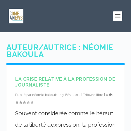
AUTEUR/AUTRICE :
NÉOMIE
BAKOULA
LA CRISE RELATIVE À LA PROFESSION DE
JOURNALISTE
Publié par
néomie bakoula
|
13, Fév, 2012
|
Tribune libre
|
0
|
Souvent considérée comme le héraut
de la liberté d’expression, la profession