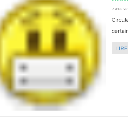
Publié pa
Circule
certain
LIRE