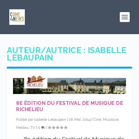
AUTEUR/AUTRICE :
ISABELLE
LEBAUPAIN
8E ÉDITION DU FESTIVAL DE MUSIQUE DE
RICHELIEU
Publié par
Isabelle Lebaupain
|
16, Mai, 2014
|
Ciné, Musique,
Médias, TV
|
0
|