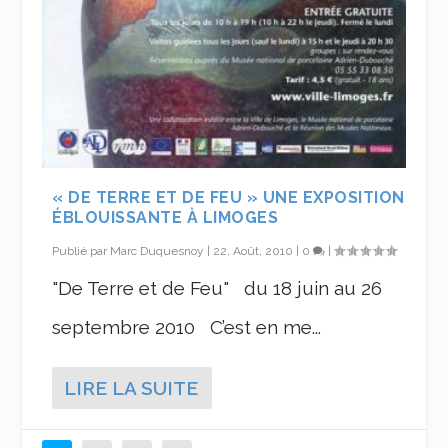
« DE TERRE ET DE FEU » UNE EXPOSITION
ÉBLOUISSANTE À LIMOGES
Publié par
Marc Duquesnoy
|
22, Août, 2010
|
0
|
"De Terre et de Feu" du 18 juin au 26
septembre 2010 C’est en me...
LIRE LA SUITE