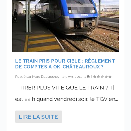
LE TRAIN PRIS POUR CIBLE : RÈGLEMENT
DE COMPTES À OK-CHÂTEAUROUX ?
Publié par
Marc Duquesnoy
|
23, Avr, 2011
|
1
|
TIRER PLUS VITE QUE LE TRAIN ? Il
est 22 h quand vendredi soir, le TGV en...
LIRE LA SUITE