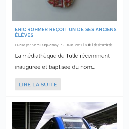
ERIC ROHMER REÇOIT UN DE SES ANCIENS
ÉLÈVES
Publié par
Marc Duquesnoy
|
14, Juin, 2011
|
0
|
La médiathèque de Tulle récemment
inaugurée et baptisée du nom...
LIRE LA SUITE