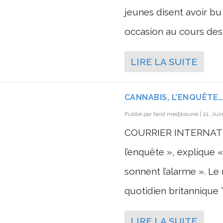
jeunes disent avoir bu
occasion au cours des t
LIRE LA SUITE
CANNABIS, L’ENQUÊTE
Publié par
farid medjkoune
|
21, Jui
COURRIER INTERNATION
l’enquête », explique «
sonnent l’alarme ». Le
quotidien britannique T
LIRE LA SUITE