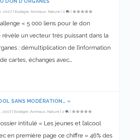
DU DON D’ORGANES
n, 2007
|
Ecologie, Animaux, Nature
|
0
|
llenge « 5 000 liens pour le don
e révèle un vecteur très puissant dans la
anes : démultiplication de l’information
e cartes, échanges avec...
COOL SANS MODÉRATION… »
n, 2007
|
Ecologie, Animaux, Nature
|
0
|
sier intitulé « Les jeunes et l’alcool
ec en première page ce chiffre « 46% des