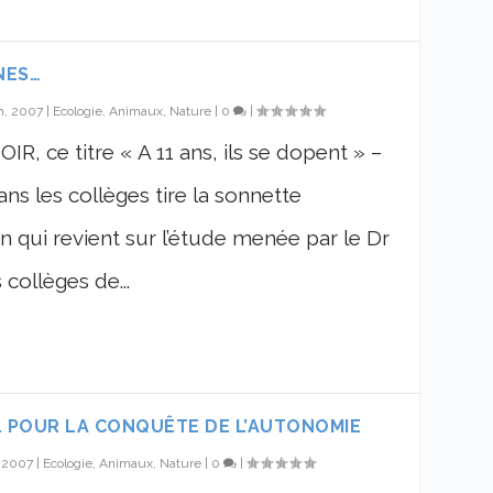
NES…
n, 2007
|
Ecologie, Animaux, Nature
|
0
|
R, ce titre « A 11 ans, ils se dopent » –
s les collèges tire la sonnette
en qui revient sur l’étude menée par le Dr
collèges de...
 POUR LA CONQUÊTE DE L’AUTONOMIE
, 2007
|
Ecologie, Animaux, Nature
|
0
|