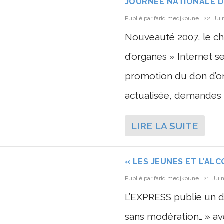
JOURNÉE NATIONALE 
Publié par
farid medjkoune
|
22, Jui
Nouveauté 2007, le cha
d’organes » Internet s
promotion du don d’org
actualisée, demandes d
LIRE LA SUITE
« LES JEUNES ET L’AL
Publié par
farid medjkoune
|
21, Jui
L’EXPRESS publie un dos
sans modération… » av