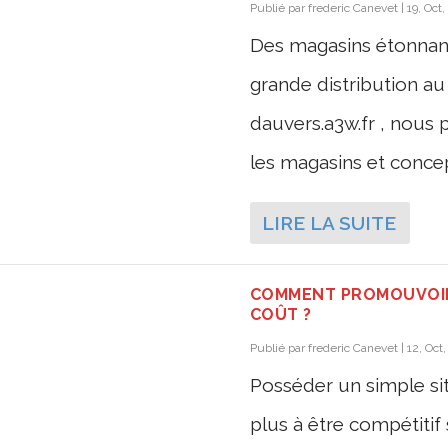
Publié par
frederic Canevet
|
19, Oct
Des magasins étonnant
grande distribution au 
dauvers.a3w.fr , nous 
les magasins et concep
LIRE LA SUITE
COMMENT PROMOUVOIR 
COÛT ?
Publié par
frederic Canevet
|
12, Oct
Posséder un simple sit
plus à être compétitif