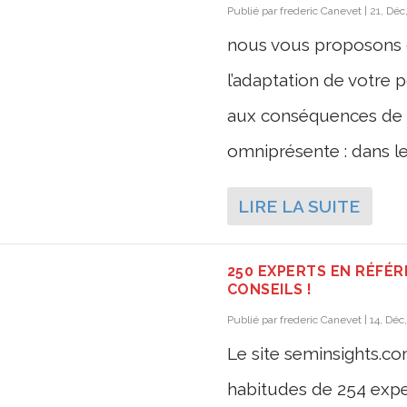
Publié par
frederic Canevet
|
21, Déc
nous vous proposons c
l’adaptation de votre 
aux conséquences de la
omniprésente : dans les
LIRE LA SUITE
250 EXPERTS EN RÉFÉ
CONSEILS !
Publié par
frederic Canevet
|
14, Déc
Le site seminsights.co
habitudes de 254 exp