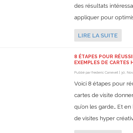
des résultats intéress
appliquer pour optimis
LIRE LA SUITE
8 ÉTAPES POUR RÉUSSIR
EXEMPLES DE CARTES H
Publié par
frederic Canevet
|
30, Nov
Voici 8 étapes pour réu
cartes de visite donne
qu’on les garde… Et e
de visites hyper créative