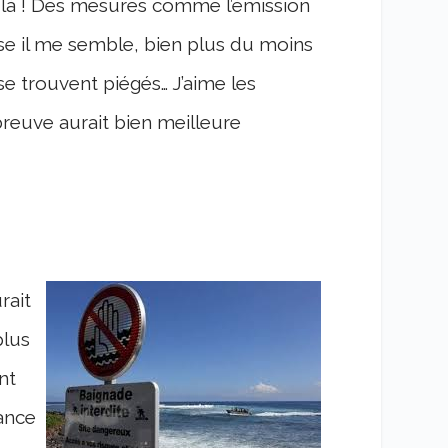
 là ! Des mesures comme l’émission
ose il me semble, bien plus du moins
 se trouvent piégés… J’aime les
breuve aurait bien meilleure
rait
plus
nt
lance