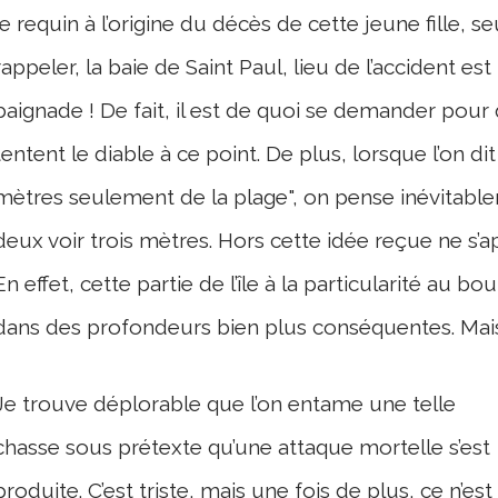
le requin à l’origine du décès de cette jeune fille, se
rappeler, la baie de Saint Paul, lieu de l’accident es
baignade ! De fait, il est de quoi se demander pour
tentent le diable à ce point. De plus, lorsque l’on dit
mètres seulement de la plage", on pense inévitab
deux voir trois mètres. Hors cette idée reçue ne s’ap
En effet, cette partie de l’île à la particularité au
dans des profondeurs bien plus conséquentes. Mais 
Je trouve déplorable que l’on entame une telle
chasse sous prétexte qu’une attaque mortelle s’est
produite. C’est triste, mais une fois de plus, ce n’est