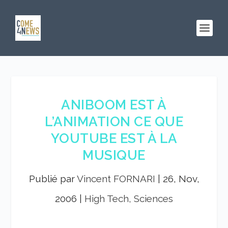
ANIBOOM EST À
L’ANIMATION CE QUE
YOUTUBE EST À LA
MUSIQUE
Publié par
Vincent FORNARI
|
26, Nov,
2006
|
High Tech, Sciences