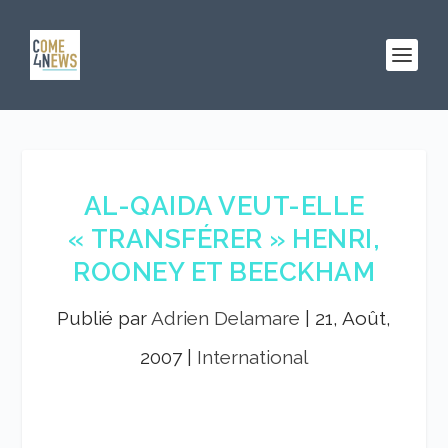
AL-QAIDA VEUT-ELLE
« TRANSFÉRER » HENRI,
ROONEY ET BEECKHAM
Publié par
Adrien Delamare
|
21, Août,
2007
|
International