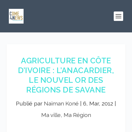
AGRICULTURE EN CÔTE
D’IVOIRE : L’ANACARDIER,
LE NOUVEL OR DES
RÉGIONS DE SAVANE
Publié par
Naiman Koné
|
6, Mar, 2012
|
Ma ville, Ma Région