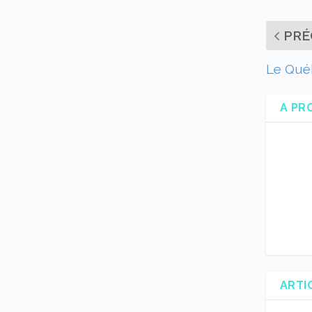
PRÉ
Le Québ
A PR
ARTI