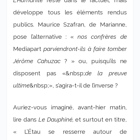
L’Humanité
reste dans le factuel, mais
développe tous les éléments rendus
publics. Maurice Szafran, de Marianne,
pose l’alternative : «
nos confrères de
Mediapart
parviendront-ils à faire tomber
Jérôme Cahuzac
? » ou, puisqu’ils ne
disposent pas «&nbsp;
de la preuve
ultime
&nbsp;», s’agira-t-il de l’inverse ?
Auriez-vous imaginé, avant-hier matin,
lire dans
Le Dauphiné,
et surtout en titre,
« L’Étau se resserre autour de