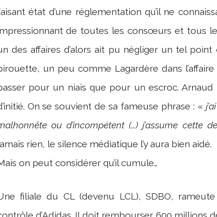
faisant état d’une réglementation qu’il ne connaiss
impressionnant de toutes les consœurs et tous l
un des affaires d’alors ait pu négliger un tel point 
pirouette, un peu comme Lagardère dans l’affaire 
passer pour un niais que pour un escroc. Arnaud 
d’initié. On se souvient de sa fameuse phrase : «
j’
malhonnête ou d’incompétent (…) j’assume cette d
jamais rien, le silence médiatique l’y aura bien aidé.
Mais on peut considérer qu’il cumule…
Une filiale du CL (devenu LCL), SDBO, rameute 
contrôle d’Adidas. Il doit rembourser 600 millions d