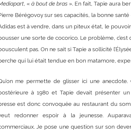
Mediapart
, «
à bout de bras
». En fait, Tapie aura b
Pierre Bérégovoy sur ses capacités, la bonne santé 
Adidas est à vendre, dans un piteux état, le pouvoir
pousser une sorte de cocorico. Le problème, c’est 
bousculent pas. On ne sait si Tapie a sollicité l’Élysée
perche qui lui était tendue en bon matamore, exper
Qu’on me permette de glisser ici une anecdote. C
postérieure à 1980 et Tapie devait présenter un 
presse est donc convoquée au restaurant du som
veut redonner espoir à la jeunesse. Auparav
commerciaux. Je pose une question sur son deveni