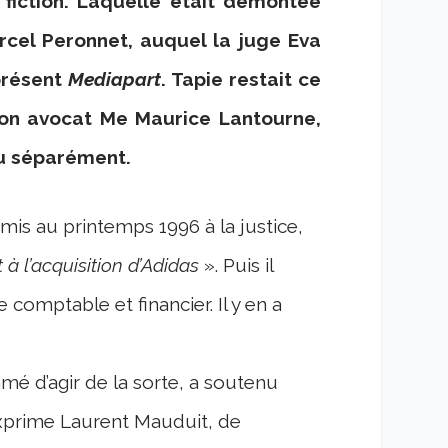
 fiction. Laquelle était démontée
rcel Peronnet, auquel la juge Eva
présent
Mediapart
. Tapie restait ce
son avocat Me Maurice Lantourne,
ndu séparément.
emis au printemps 1996 à la justice,
à l’acquisition d’Adidas
». Puis il
e comptable et financier. Il y en a
mé d’agir de la sorte, a soutenu
xprime Laurent Mauduit, de