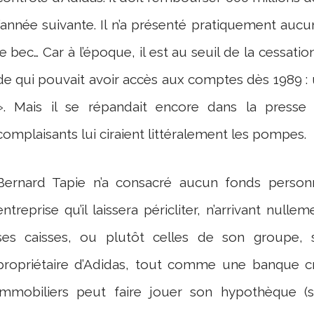
l’année suivante. Il n’a présenté pratiquement auc
le bec… Car à l’époque, il est au seuil de la cessat
de qui pouvait avoir accès aux comptes dès 1989 : 
». Mais il se répandait encore dans la pres
complaisants lui ciraient littéralement les pompes.
Bernard Tapie n’a consacré aucun fonds personne
entreprise qu’il laissera péricliter, n’arrivant null
ses caisses, ou plutôt celles de son groupe, s
propriétaire d’Adidas, tout comme une banque c
immobiliers peut faire jouer son hypothèque (