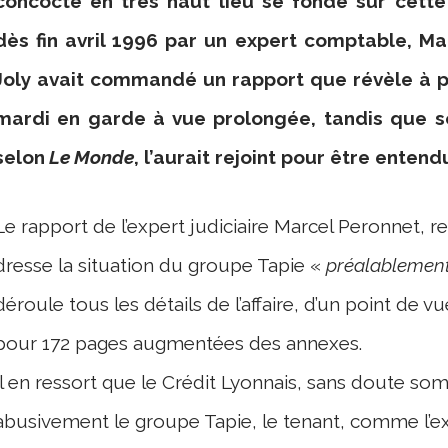
concocté en très haut lieu se fonde sur cette
dès fin avril 1996 par un expert comptable, Ma
Joly avait commandé un rapport que révèle à 
mardi en garde à vue prolongée, tandis que 
selon
Le Monde
, l’aurait rejoint pour être ente
Le rapport de l’expert judiciaire Marcel Peronnet, r
dresse la situation du groupe Tapie «
préalablement 
déroule tous les détails de l’affaire, d’un point de vu
pour 172 pages augmentées des annexes.
Il en ressort que le Crédit Lyonnais, sans doute som
abusivement le groupe Tapie, le tenant, comme l’e