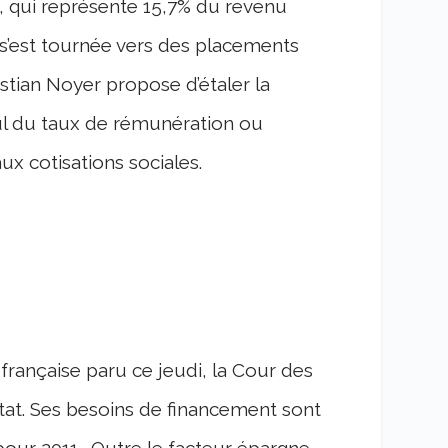
s, qui représente 15,7% du revenu
e s’est tournée vers des placements
istian Noyer propose d’étaler la
ul du taux de rémunération ou
x cotisations sociales.
française paru ce jeudi, la Cour des
tat. Ses besoins de financement sont
s pour 2011. Outre le facteur épargne