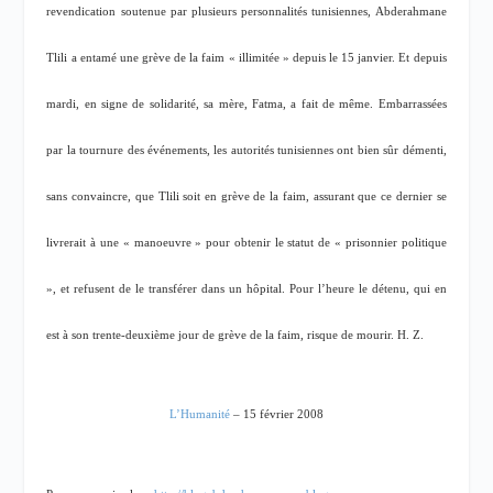
revendication soutenue par plusieurs personnalités tunisiennes, Abderahmane
Tlili a entamé une grève de la faim « illimitée » depuis le 15 janvier. Et depuis
mardi, en signe de solidarité, sa mère, Fatma, a fait de même. Embarrassées
par la tournure des événements, les autorités tunisiennes ont bien sûr démenti,
sans convaincre, que Tlili soit en grève de la faim, assurant que ce dernier se
livrerait à une « manoeuvre » pour obtenir le statut de « prisonnier politique
», et refusent de le transférer dans un hôpital. Pour l’heure le détenu, qui en
est à son trente-deuxième jour de grève de la faim, risque de mourir. H. Z.
L’Humanité
– 15 février 2008