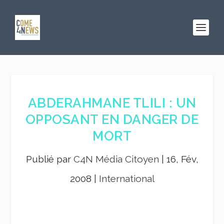
ABDERAHMANE TLILI : UN
OPPOSANT EN DANGER DE
MORT
Publié par
C4N Média Citoyen
|
16, Fév,
2008
|
International