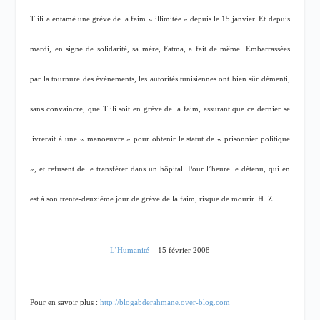
Tlili a entamé une grève de la faim « illimitée » depuis le 15 janvier. Et depuis
mardi, en signe de solidarité, sa mère, Fatma, a fait de même. Embarrassées
par la tournure des événements, les autorités tunisiennes ont bien sûr démenti,
sans convaincre, que Tlili soit en grève de la faim, assurant que ce dernier se
livrerait à une « manoeuvre » pour obtenir le statut de « prisonnier politique
», et refusent de le transférer dans un hôpital. Pour l’heure le détenu, qui en
est à son trente-deuxième jour de grève de la faim, risque de mourir. H. Z.
L’Humanité
– 15 février 2008
Pour en savoir plus :
http://blogabderahmane.over-blog.com