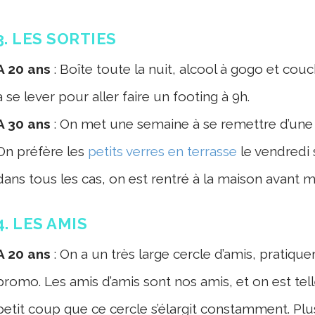
3. LES SORTIES
A 20 ans
: Boîte toute la nuit, alcool à gogo et co
à se lever pour aller faire un footing à 9h.
A 30 ans
: On met une semaine à se remettre d’une s
On préfère les
petits verres en terrasse
le vendredi 
dans tous les cas, on est rentré à la maison avant mi
4. LES AMIS
A 20 ans
: On a un très large cercle d’amis, pratiq
promo. Les amis d’amis sont nos amis, et on est te
petit coup que ce cercle s’élargit constamment. Plus