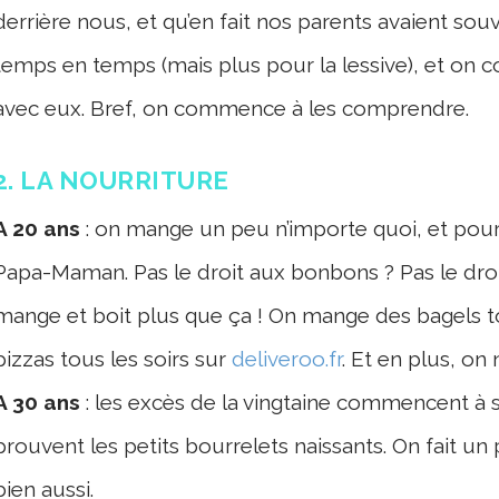
derrière nous, et qu’en fait nos parents avaient souv
temps en temps (mais plus pour la lessive), et on co
avec eux. Bref, on commence à les comprendre.
2. LA NOURRITURE
A 20 ans
: on mange un peu n’importe quoi, et pour 
Papa-Maman. Pas le droit aux bonbons ? Pas le dro
mange et boit plus que ça ! On mange des bagels 
pizzas tous les soirs sur
deliveroo.fr
. Et en plus, on n
A 30 ans
: les excès de la vingtaine commencent à s
prouvent les petits bourrelets naissants. On fait un p
bien aussi.