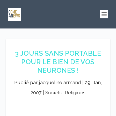
3 JOURS SANS PORTABLE
POUR LE BIEN DE VOS
NEURONES !
Publié par
jacqueline armand
|
29, Jan,
2007
|
Société, Religions